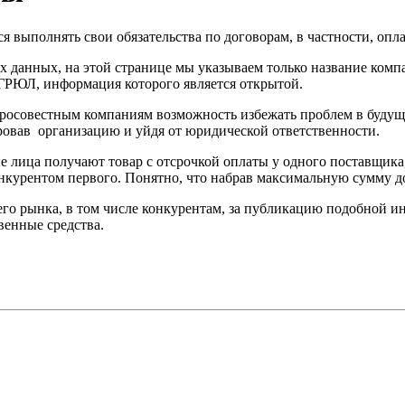
я выполнять свои обязательства по договорам, в частности, оп
х данных, на этой странице мы указываем только название ком
ГРЮЛ, информация которого является открытой.
росовестным компаниям возможность избежать проблем в будуще
ровав организацию и уйдя от юридической ответственности.
е лица получают товар с отсрочкой оплаты у одного поставщика, 
нкурентом первого. Понятно, что набрав максимальную сумму до
 рынка, в том числе конкурентам, за публикацию подобной инф
венные средства.