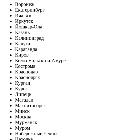
Воронеж
Екатеринбург
Ижевск
Иркутск
Йошкар-Ола
Казань
Калининград
Калуга
Караганда
Киров
Комсомольск-на-Амуре
Кострома
Краснодар
Красноярск
Курган
Курск
Липецк
Магадан
Магнитогорск
Минск
Москва
Мурманск
Муром
Набережные Челны
Находка