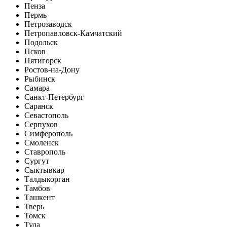
Пенза
Пермь
Петрозаводск
Петропавловск-Камчатский
Подольск
Псков
Пятигорск
Ростов-на-Дону
Рыбинск
Самара
Санкт-Петербург
Саранск
Севастополь
Серпухов
Симферополь
Смоленск
Ставрополь
Сургут
Сыктывкар
Талдыкорган
Тамбов
Ташкент
Тверь
Томск
Тула