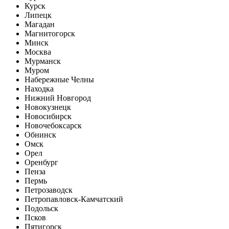
Курск
Липецк
Магадан
Магнитогорск
Минск
Москва
Мурманск
Муром
Набережные Челны
Находка
Нижний Новгород
Новокузнецк
Новосибирск
Новочебоксарск
Обнинск
Омск
Орел
Оренбург
Пенза
Пермь
Петрозаводск
Петропавловск-Камчатский
Подольск
Псков
Пятигорск