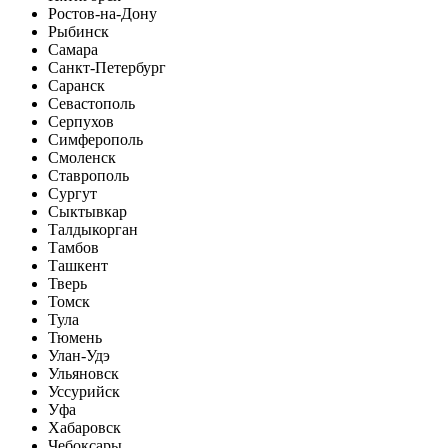
Ростов-на-Дону
Рыбинск
Самара
Санкт-Петербург
Саранск
Севастополь
Серпухов
Симферополь
Смоленск
Ставрополь
Сургут
Сыктывкар
Талдыкорган
Тамбов
Ташкент
Тверь
Томск
Тула
Тюмень
Улан-Удэ
Ульяновск
Уссурийск
Уфа
Хабаровск
Чебоксары