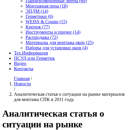
Пароизоляционные ленты
(69)
Монтажная пена
(18)
ЭПДМ
(14)
Герметики
(6)
WEISS & Cosmo
(15)
Крепеж
(77)
Инструменты и прочее
(14)
Распродажа
(72)
Материалы для монтажа окон
(25)
Наборы для установки окон
(4)
Тех.Информация
ПСУЛ или Герметик
Видео
Контакты
Главная
/
Новости
/
Аналитическая статья о ситуации на рынке материалов
для монтажа СПК в 2011 году.
Аналитическая статья о
ситуации на рынке