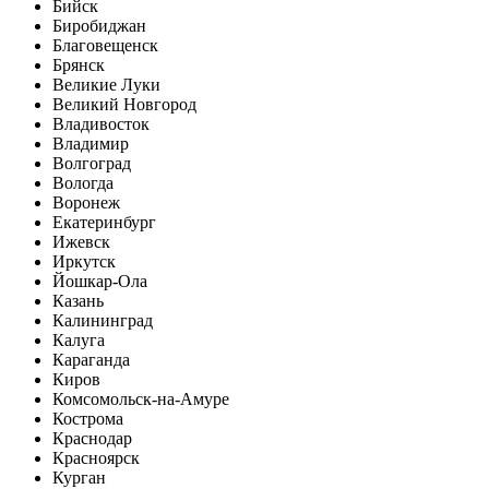
Бийск
Биробиджан
Благовещенск
Брянск
Великие Луки
Великий Новгород
Владивосток
Владимир
Волгоград
Вологда
Воронеж
Екатеринбург
Ижевск
Иркутск
Йошкар-Ола
Казань
Калининград
Калуга
Караганда
Киров
Комсомольск-на-Амуре
Кострома
Краснодар
Красноярск
Курган