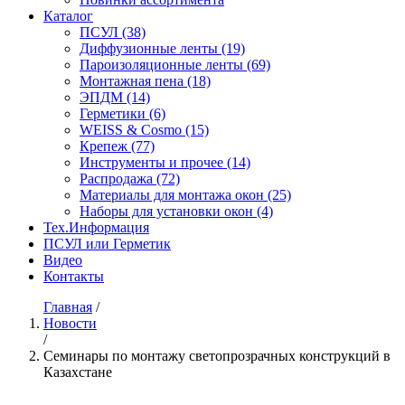
Каталог
ПСУЛ
(38)
Диффузионные ленты
(19)
Пароизоляционные ленты
(69)
Монтажная пена
(18)
ЭПДМ
(14)
Герметики
(6)
WEISS & Cosmo
(15)
Крепеж
(77)
Инструменты и прочее
(14)
Распродажа
(72)
Материалы для монтажа окон
(25)
Наборы для установки окон
(4)
Тех.Информация
ПСУЛ или Герметик
Видео
Контакты
Главная
/
Новости
/
Семинары по монтажу светопрозрачных конструкций в
Казахстане