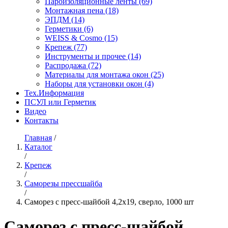
Пароизоляционные ленты
(69)
Монтажная пена
(18)
ЭПДМ
(14)
Герметики
(6)
WEISS & Cosmo
(15)
Крепеж
(77)
Инструменты и прочее
(14)
Распродажа
(72)
Материалы для монтажа окон
(25)
Наборы для установки окон
(4)
Тех.Информация
ПСУЛ или Герметик
Видео
Контакты
Главная
/
Каталог
/
Крепеж
/
Саморезы прессшайба
/
Саморез с пресс-шайбой 4,2х19, сверло, 1000 шт
Саморез с пресс-шайбой