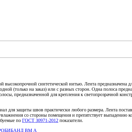
ой высокопрочной синтетической нитью. Лента предназначена 
дной (только на заказ) или с разных сторон. Одна полоса предн
 полосы, предназначенной для крепления к светопрозрачной конс
иал для защиты швов практически любого размера. Лента поста
влажнения со стороны помещения и препятствует выпадению ко
ебуемые по
ГОСТ 30971-2012
показатели.
ты РОБИБАНД ВМ А