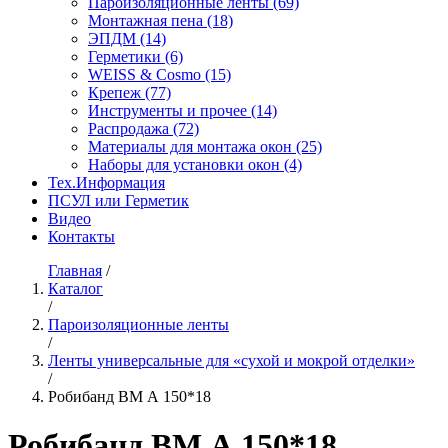
Пароизоляционные ленты
(69)
Монтажная пена
(18)
ЭПДМ
(14)
Герметики
(6)
WEISS & Cosmo
(15)
Крепеж
(77)
Инструменты и прочее
(14)
Распродажа
(72)
Материалы для монтажа окон
(25)
Наборы для установки окон
(4)
Тех.Информация
ПСУЛ или Герметик
Видео
Контакты
Главная
/
Каталог
/
Пароизоляционные ленты
/
Ленты универсальные для «сухой и мокрой отделки»
/
Робибанд ВМ А 150*18
Робибанд ВМ А 150*18