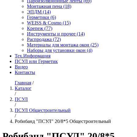
Пароизоляционные ленты
(69)
Монтажная пена
(18)
ЭПДМ
(14)
Герметики
(6)
WEISS & Cosmo
(15)
Крепеж
(77)
Инструменты и прочее
(14)
Распродажа
(72)
Материалы для монтажа окон
(25)
Наборы для установки окон
(4)
Тех.Информация
ПСУЛ или Герметик
Видео
Контакты
Главная
/
Каталог
/
ПСУЛ
/
ПСУЛ Общестроительный
/
Робибанд "ПСУЛ" 20/8*5 Общестроительный
Робибанд "ПСУЛ" 20/8*5