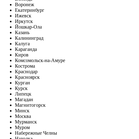
Воронеж
Екатеринбург
Ижевск
Иркутск
Йошкар-Ола
Казань
Калининград
Калуга
Караганда
Киров
Комсомольск-на-Амуре
Кострома
Краснодар
Красноярск
Курган
Курск
Липецк
Магадан
Магнитогорск
Минск
Москва
Мурманск
Муром
Набережные Челны
Находка