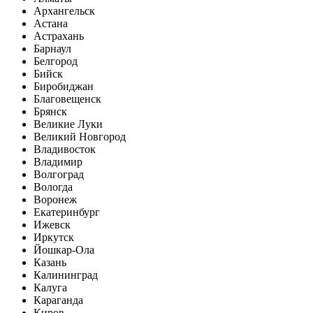
Архангельск
Астана
Астрахань
Барнаул
Белгород
Бийск
Биробиджан
Благовещенск
Брянск
Великие Луки
Великий Новгород
Владивосток
Владимир
Волгоград
Вологда
Воронеж
Екатеринбург
Ижевск
Иркутск
Йошкар-Ола
Казань
Калининград
Калуга
Караганда
Киров