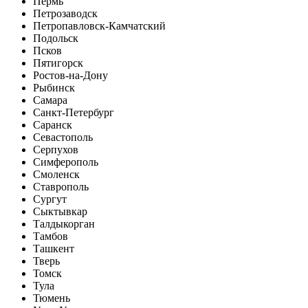
Пермь
Петрозаводск
Петропавловск-Камчатский
Подольск
Псков
Пятигорск
Ростов-на-Дону
Рыбинск
Самара
Санкт-Петербург
Саранск
Севастополь
Серпухов
Симферополь
Смоленск
Ставрополь
Сургут
Сыктывкар
Талдыкорган
Тамбов
Ташкент
Тверь
Томск
Тула
Тюмень