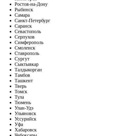
Ростов-на-Дону
Рыбинск
Самара
Санкт-Петербург
Саранск
Севастополь
Серпухов
Симферополь
Смоленск
Ставрополь
Сургут
Сыктывкар
Талдыкорган
Тамбов
Ташкент
Тверь
Томск
Тула
Тюмень
Улан-Удэ
Ульяновск
Уссурийск
Уфа
Хабаровск
Чебоксары