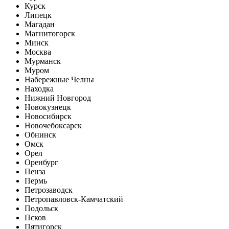
Курск
Липецк
Магадан
Магнитогорск
Минск
Москва
Мурманск
Муром
Набережные Челны
Находка
Нижний Новгород
Новокузнецк
Новосибирск
Новочебоксарск
Обнинск
Омск
Орел
Оренбург
Пенза
Пермь
Петрозаводск
Петропавловск-Камчатский
Подольск
Псков
Пятигорск