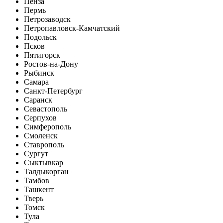
Пенза
Пермь
Петрозаводск
Петропавловск-Камчатский
Подольск
Псков
Пятигорск
Ростов-на-Дону
Рыбинск
Самара
Санкт-Петербург
Саранск
Севастополь
Серпухов
Симферополь
Смоленск
Ставрополь
Сургут
Сыктывкар
Талдыкорган
Тамбов
Ташкент
Тверь
Томск
Тула