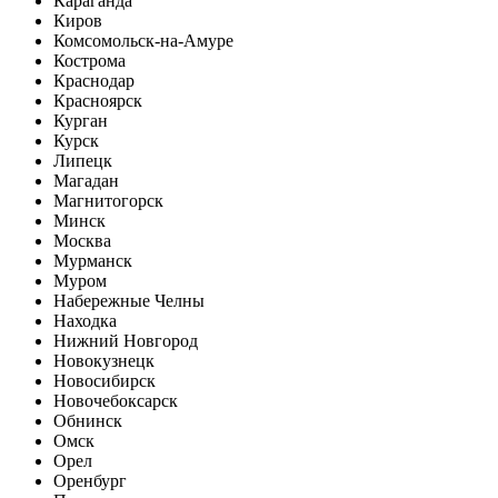
Караганда
Киров
Комсомольск-на-Амуре
Кострома
Краснодар
Красноярск
Курган
Курск
Липецк
Магадан
Магнитогорск
Минск
Москва
Мурманск
Муром
Набережные Челны
Находка
Нижний Новгород
Новокузнецк
Новосибирск
Новочебоксарск
Обнинск
Омск
Орел
Оренбург